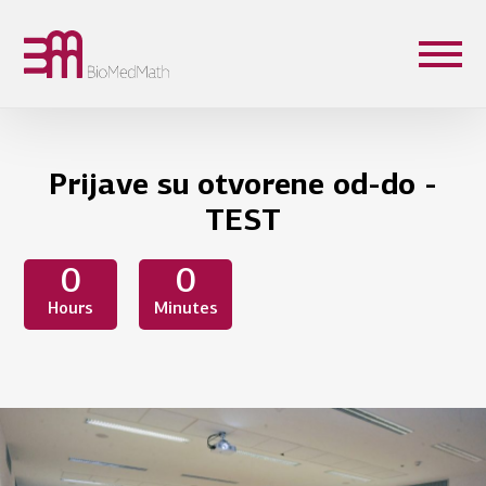
Prijave su otvorene od-do -
TEST
0
0
Hours
Minutes